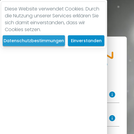
Diese Website verwendet Cookies. Durch
die Nutzung unserer Services erklären Sie
sich damit einverstanden, dass wir
Cookies setzen.
Datenschutzbestimmungen
Einverstanden
Anmelden
Einrichtung/Mensa
info
Benutzer (z.B. E-Mail, Ausweisnummer oder Signatur)
info